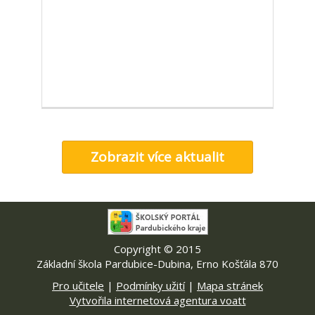
Zobrazit více aktualit
Copyright © 2015
Základní škola Pardubice-Dubina, Erno Košťála 870
Pro učitele
|
Podmínky užití
|
Mapa stránek
Vytvořila internetová agentura voatt