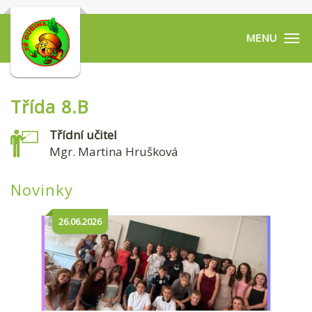
Tog
navi
Třída 8.B
Třídní učitel
Mgr. Martina Hrušková
Novinky
26.06.2026