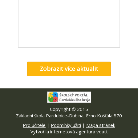
Zobrazit více aktualit
Copyright © 2015
Základní škola Pardubice-Dubina, Erno Košťála 870
Pro učitele
|
Podmínky užití
|
Mapa stránek
Vytvořila internetová agentura voatt