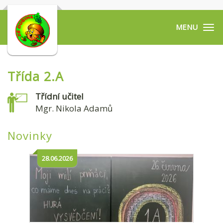
Tog
navi
Třída 2.A
Třídní učitel
Mgr. Nikola Adamů
Novinky
28.06.2026