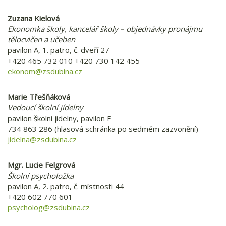
Zuzana Kielová
Ekonomka školy, kancelář školy – objednávky pronájmu
tělocvičen a učeben
pavilon A, 1. patro, č. dveří 27
+420 465 732 010 +420 730 142 455
ekonom@zsdubina.cz
Marie Třešňáková
Vedoucí školní jídelny
pavilon školní jídelny, pavilon E
734 863 286 (hlasová schránka po sedmém zazvonění)
jidelna@zsdubina.cz
Mgr. Lucie Felgrová
Školní psycholožka
pavilon A, 2. patro, č. místnosti 44
+420 602 770 601
psycholog@zsdubina.cz