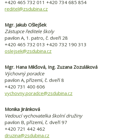
+420 465 732 011 +420 734 685 854
reditel@zsdubina.cz
Mgr. Jakub Ošlejšek
Zástupce ředitele školy
pavilon A, 1. patro, č. dveří 28
+420 465 732 013 +420 732 190 313
oslejsek@zsdubina.cz
Mgr. Hana Mikšová, Ing. Zuzana Zozuláková
Výchovný poradce
pavilon A, přízemí, č. dveří 8
+420 731 400 606
vychovny.poradce@zsdubina.cz
Monika Jiránková
Vedoucí vychovatelka školní družiny
pavilon B, přízemí, č. dveří 97
+420 721 442 462
druzina@zsdubina.cz