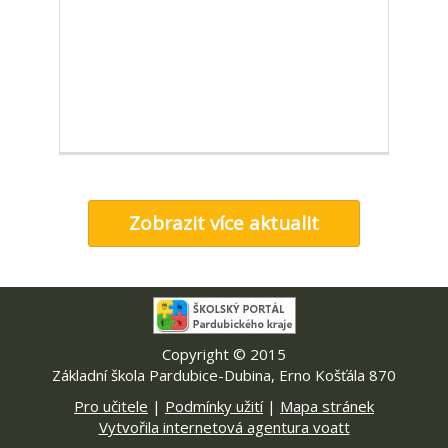
Zobrazit více aktualit
Copyright © 2015
Základní škola Pardubice-Dubina, Erno Košťála 870
Pro učitele
|
Podmínky užití
|
Mapa stránek
Vytvořila internetová agentura voatt