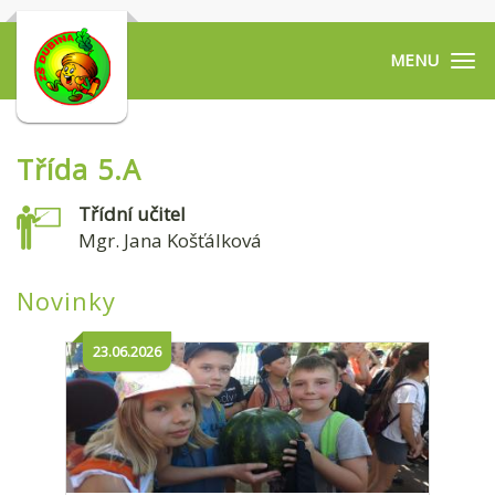
Tog
navi
Třída 5.A
Třídní učitel
Mgr. Jana Košťálková
Novinky
23.06.2026