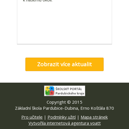
Zobrazit více aktualit
Copyright © 2015
Základní škola Pardubice-Dubina, Erno Košťála 870
Pro učitele
|
Podmínky užití
|
Mapa stránek
Vytvořila internetová agentura voatt