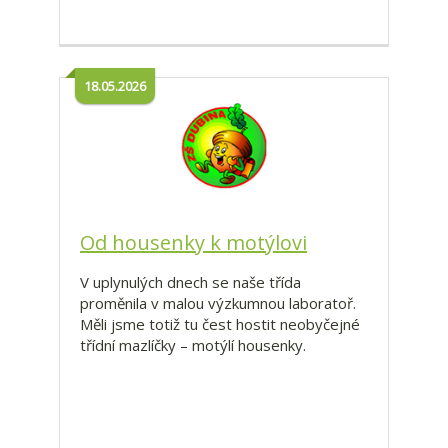
18.05.2026
Od housenky k motýlovi
V uplynulých dnech se naše třída
proměnila v malou výzkumnou laboratoř.
Měli jsme totiž tu čest hostit neobyčejné
třídní mazlíčky – motýlí housenky.