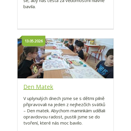
se, aby nás cesta za vědomostmi hlavně
bavila.
13.05.2026
Den Matek
V uplynulých dnech jsme se s dětmi pilně
připravovali na jeden z nejhezčích svátků
– Den matek. Abychom maminkám udělali
opravdovou radost, pustili jsme se do
tvoření, které nás moc bavilo.