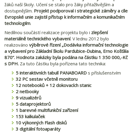
žáků naší školy. Učení se stalo pro žáky přitažlivějším a
dostupnějším.
Projekt podporoval i strategické záměry a cíle
Evropské unie zajistil přístup k informačním a komunikačním
technologiím
.
Nedílnou součástí realizace projektu bylo i
zlepšení
materiálně technického vybavení
. V lednu 2012 bylo
realizováno
výběrové řízení „Dodávka informační technologie
a vybavení pro Základní školu Pardubice-Dubina, Erno Košťála
870“. Hodnota zakázky byla podána na částku 1 350 000,-Kč
s DPH.
Za tuto částku byla pořízena tato technika:
5 interaktivních tabulí PANABOARD
s příslušenstvím
32 PC sestav včetně monitoru
12 notebooků + 12 dokovacích stanic
2 netbooky
9 vizualizérů
5 dataprojektorů
1 barevné multifunkční zařízení
153 kalkulaček
10 výkonných Flash disků
3 digitální fotoaparáty