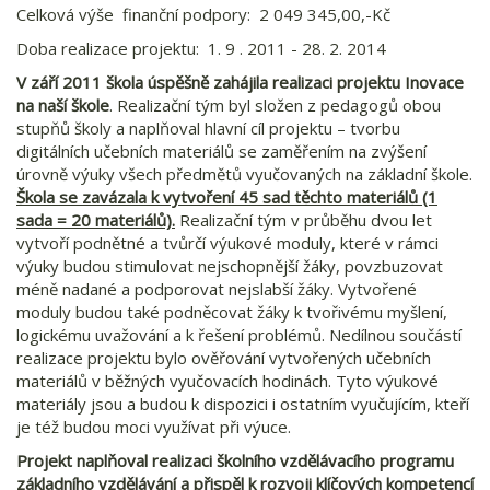
Celková výše finanční podpory: 2 049 345,00,-Kč
Doba realizace projektu: 1. 9 . 2011 - 28. 2. 2014
V září 2011 škola úspěšně zahájila realizaci projektu Inovace
na naší škole
. Realizační tým byl složen z pedagogů obou
stupňů školy a naplňoval hlavní cíl projektu – tvorbu
digitálních učebních materiálů se zaměřením na zvýšení
úrovně výuky všech předmětů vyučovaných na základní škole.
Škola se zavázala k vytvoření 45 sad těchto materiálů (1
sada = 20 materiálů).
Realizační tým v průběhu dvou let
vytvoří podnětné a tvůrčí výukové moduly, které v rámci
výuky budou stimulovat nejschopnější žáky, povzbuzovat
méně nadané a podporovat nejslabší žáky. Vytvořené
moduly budou také podněcovat žáky k tvořivému myšlení,
logickému uvažování a k řešení problémů. Nedílnou součástí
realizace projektu bylo ověřování vytvořených učebních
materiálů v běžných vyučovacích hodinách. Tyto výukové
materiály jsou a budou k dispozici i ostatním vyučujícím, kteří
je též budou moci využívat při výuce.
Projekt naplňoval realizaci školního vzdělávacího programu
základního vzdělávání a
přispěl k rozvoji klíčových kompetencí