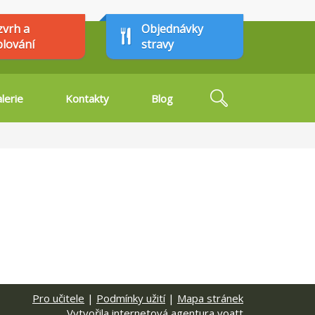
zvrh a
Objednávky
plování
stravy
Hledat
lerie
Kontakty
Blog
Vyhledávání
Pro učitele
|
Podmínky užití
|
Mapa stránek
Vytvořila internetová agentura voatt