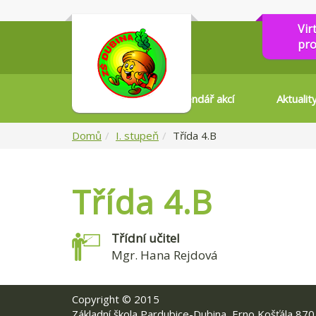
Vir
pro
Kalendář akcí
Aktualit
Domů
I. stupeň
Třída 4.B
Třída 4.B
Třídní učitel
Mgr. Hana Rejdová
Copyright © 2015
Základní škola Pardubice-Dubina, Erno Košťála 870