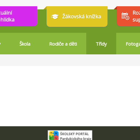
tuální
Ro
Žákovská knížka
hlídka
su
y
Škola
Rodiče a děti
Třídy
Fotoga