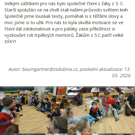
Velkým zážitkem pro nás bylo společné čtení s žáky z 5. C.
Starší spolužáci se na chvíli stali našimi průvodci světem knih.
Společně jsme louskali texty, pomáhali si s těžšími slovy a
moc jsme si to užili. Pro nás to byla skvělá motivace se ve
čtení dál zdokonalovat a pro páťáky zase příležitost si
vyzkoušet roli trpělivých mentorů. Žákům z 5.C patří velké
DÍKY!
Autor:
baumgartner@zsdubina.cz
, poslední aktualizace: 13.
05. 2026