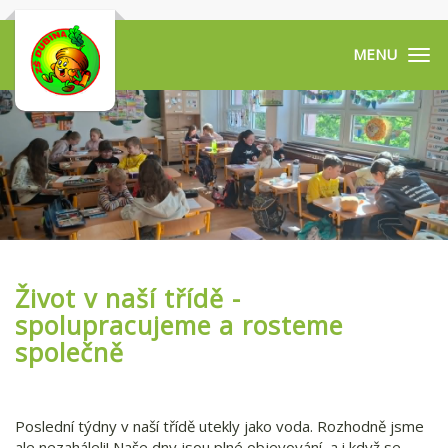
Tog
navi
Život v naší třídě -
spolupracujeme a rosteme
společně
Poslední týdny v naší třídě utekly jako voda. Rozhodně jsme
ale nezaháleli! Naše dny jsou plné objevování, a i když se