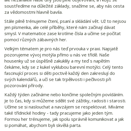
soustředíme na důležité základy, snažíme se, aby nás cesta
za vědomostmi hlavně bavila.
Stále pilně trénujeme čtení, psaní a skládání vět. Už to nejsou
jen písmenka, ale celé příběhy, které nám začínají dávat
smysl. V matematice zase krotíme čísla a učíme se počítat
pomocí různých zábavných her.
Velkým tématem je pro nás teď prvouka v praxi. Napjatě
pozorujeme vývoj motýla přímo u nás ve třídě. Naše
housenky už se úspěšně zakuklily a my teď s napětím
čekáme, kdy se z kukel vyklubou barevní motýlci. Celý tento
fascinující proces si děti poctivě každý den zakreslují do
svých kalendářů, a učí se tak trpělivosti i pečlivosti při
pozorování přírody.
Každý týden začínáme nebo končíme společným povídáním.
Je to čas, kdy si můžeme sdělit své zážitky, radosti i starosti.
Učíme se si naslouchat a navzájem se respektovat. Míváme
také třídnické hodiny - tady pracujeme jako jeden tým.
Formou her trénujeme, jak spolu správně komunikovat a jak
si pomáhat, abychom byli skvělá parta.