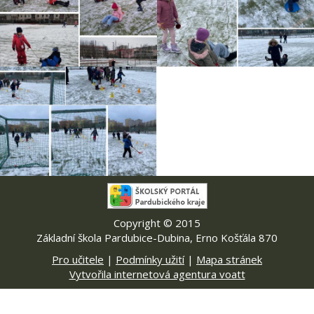
Copyright © 2015
Základní škola Pardubice-Dubina, Erno Košťála 870
Pro učitele
|
Podmínky užití
|
Mapa stránek
Vytvořila internetová agentura voatt