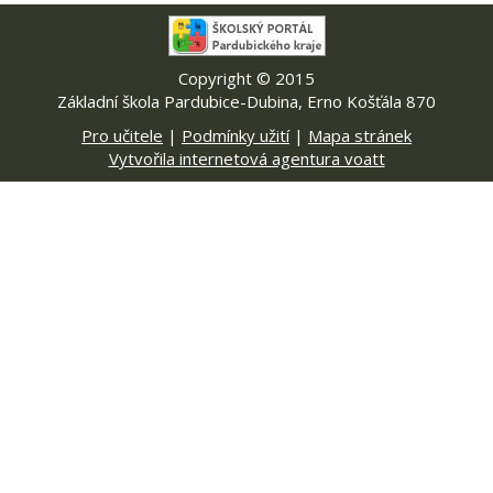
Copyright © 2015
Základní škola Pardubice-Dubina, Erno Košťála 870
Pro učitele
|
Podmínky užití
|
Mapa stránek
Vytvořila internetová agentura voatt