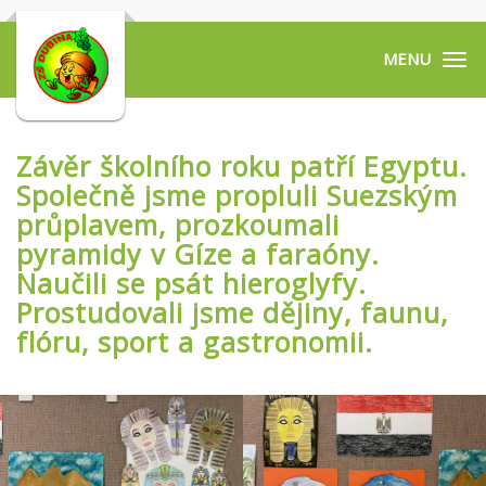
Tog
navi
Závěr školního roku patří Egyptu.
Společně jsme propluli Suezským
průplavem, prozkoumali
pyramidy v Gíze a faraóny.
Naučili se psát hieroglyfy.
Prostudovali jsme dějiny, faunu,
flóru, sport a gastronomii.