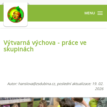
Tog
navi
Výtvarná výchova - práce ve
skupinách
Autor:
hanslova@zsdubina.cz
, poslední aktualizace: 19. 02.
2026