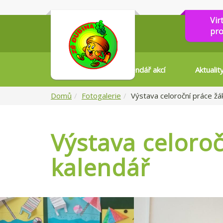
Vir
pro
Kalendář akcí
Aktualit
Domů
Fotogalerie
Výstava celoroční práce žá
Výstava celoroč
kalendář