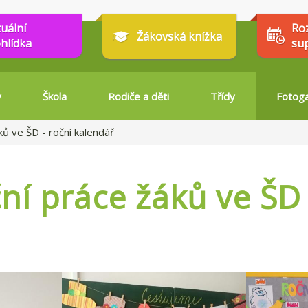
tuální
Ro
Žákovská knížka
hlídka
su
y
Škola
Rodiče a děti
Třídy
Fotoga
ků ve ŠD - roční kalendář
ní práce žáků ve ŠD 