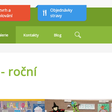
zvrh a
Objednávky
plování
stravy
Hledat
lerie
Kontakty
Blog
Vyhledávání
- roční