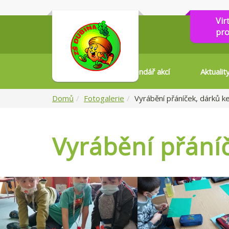
Vir
pro
Kalendář akcí
Aktualit
Domů
Fotogalerie
Vyrábění přáníček, dárků k
Vyrábění přání