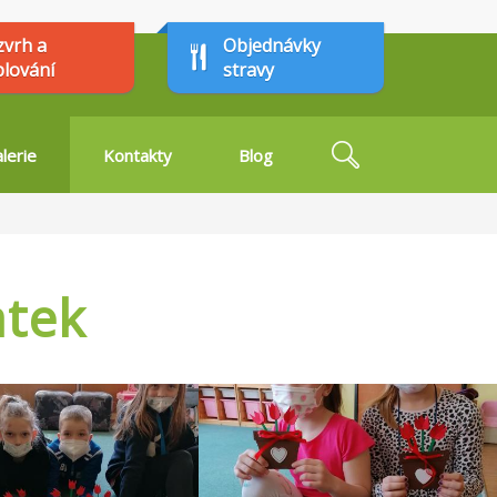
zvrh a
Objednávky
plování
stravy
Hledat
lerie
Kontakty
Blog
Vyhledávání
atek