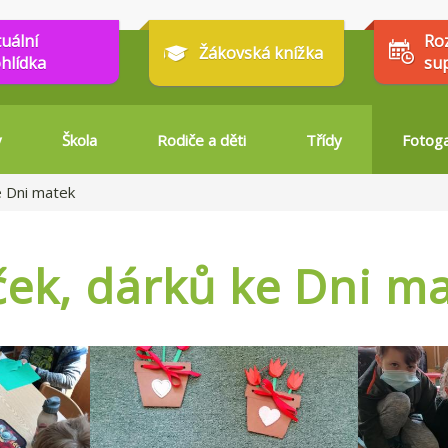
tuální
Ro
Žákovská knížka
hlídka
su
y
Škola
Rodiče a děti
Třídy
Fotoga
e Dni matek
ček, dárků ke Dni m