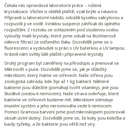
Čekala nás opravdová laboratorní práce – rušená
krystalizace. Všichni si oblékli pláště, vzali brýle a rukavice.
Připravili si laboratorní nádobí, odvážili kyselinu salicylovou a
rozpustili ji ve vodě. Vzniklou suspenzi zahřívali do úplného
rozpuštění. Z roztoku se ochlazením pod studenou vodou
vyloučily malé krystaly, které jsme odsáli na Büchnerově
nálevce filtrací za sníženého tlaku. Dozvěděli jsme se o
fluorescenci a vyzkoušeli si práci s UV baterkou a UV lampou.
Krásně nám svítily bílé pláště i připravené krystaly.
Druhý program byl zaměřený na přírodopis a jmenoval se
Mikrosvět v puse. Dozvěděli jsme se, jak je důležitý
mikrobiom, který máme ve střevech. Naše střeva jsou
zoologická zahrada, kde žije až 1 kg bakterií. Některé
bakterie jsou důležité (pomáhají tvořit vitamíny), jiné jsou
škodlivé (vedou k nemocem). Naše strava ovlivňuje, které
bakterie ve střevech budeme mít. Mikrobiom stimuluje
imunitní systém a jeho nerovnováha vede k nemocem.
Pomocí Gramova barvení jsme pod mikroskopem pozorovali
obsah ústní dutiny. Dozvěděli jsme se, že koky jsou kolečka a
bacily tyčinky, a že bakterie jsou větší než viry.