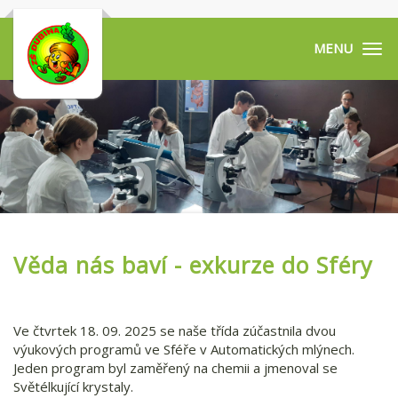
Tog
navi
Věda nás baví - exkurze do Sféry
Ve čtvrtek 18. 09. 2025 se naše třída zúčastnila dvou
výukových programů ve Sféře v Automatických mlýnech.
Jeden program byl zaměřený na chemii a jmenoval se
Světélkující krystaly.