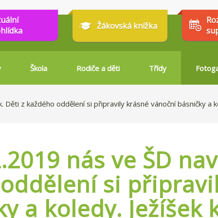
tuální
Ro
Žákovská knížka
hlídka
su
y
Škola
Rodiče a děti
Třídy
Fotoga
k. Děti z každého oddělení si připravily krásné vánoční básničky a
.2019 nás ve ŠD navšt
oddělení si připravi
ky a koledy. Ježíšek