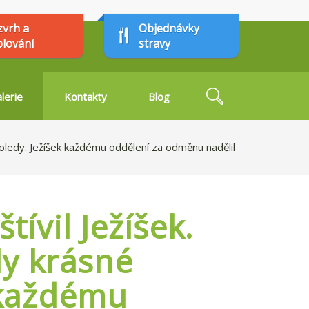
zvrh a
Objednávky
plování
stravy
Hledat
lerie
Kontakty
Blog
Vyhledávání
 koledy. Ježíšek každému oddělení za odměnu nadělil
ívil Ježíšek.
ly krásné
 každému