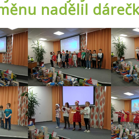
měnu nadělil dárečk