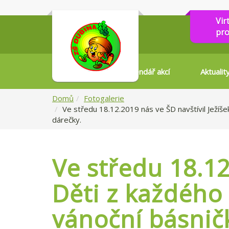
Vir
pro
Kalendář akcí
Aktualit
Domů
Fotogalerie
Ve středu 18.12.2019 nás ve ŠD navštívil Ježíše
dárečky.
Ve středu 18.12
Děti z každého 
vánoční básnič