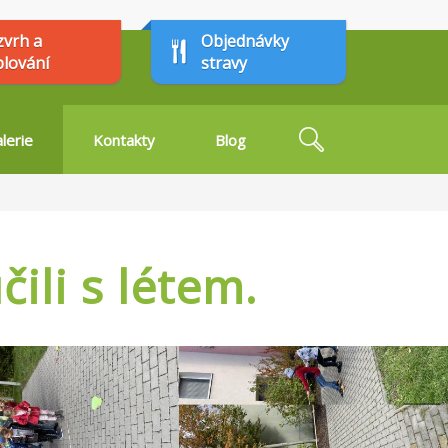
zvrh a
Objednávky
plování
stravy
Hledat
lerie
Kontakty
Blog
Vyhledávání
čili s létem.