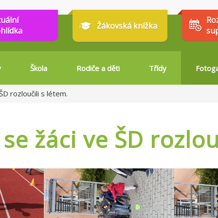
tuální
Ro
Žákovská knížka
hlídka
su
y
Škola
Rodiče a děti
Třídy
Fotoga
ŠD rozloučili s létem.
 se žáci ve ŠD rozlou