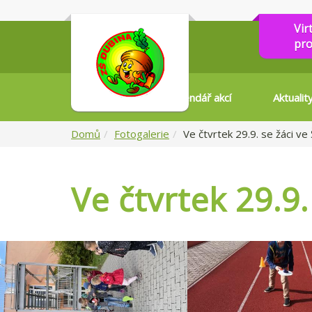
Vir
pro
Kalendář akcí
Aktualit
Domů
Fotogalerie
Ve čtvrtek 29.9. se žáci ve 
Ve čtvrtek 29.9.