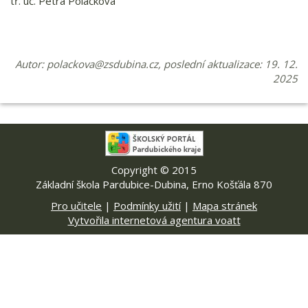
tř. uč. Petra Poláčková
Autor:
polackova@zsdubina.cz
, poslední aktualizace: 19. 12.
2025
Copyright © 2015
Základní škola Pardubice-Dubina, Erno Košťála 870
Pro učitele
|
Podmínky užití
|
Mapa stránek
Vytvořila internetová agentura voatt