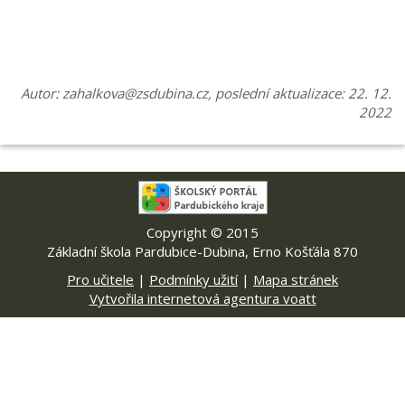
Autor:
zahalkova@zsdubina.cz
, poslední aktualizace: 22. 12.
2022
Copyright © 2015
Základní škola Pardubice-Dubina, Erno Košťála 870
Pro učitele
|
Podmínky užití
|
Mapa stránek
Vytvořila internetová agentura voatt