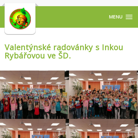
Tog
navi
Valentýnské radovánky s Inkou
Rybářovou ve ŠD.