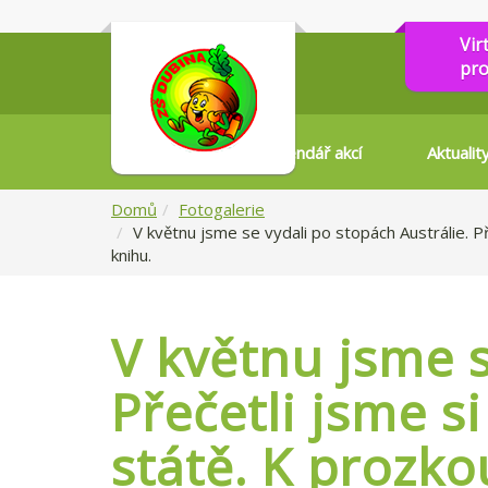
Vir
pro
Kalendář akcí
Aktualit
Domů
Fotogalerie
V květnu jsme se vydali po stopách Austrálie. P
knihu.
V květnu jsme s
Přečetli jsme s
státě. K prozko