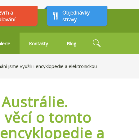
zvrh a
Objednávky
plování
stravy
Hledat
lerie
Kontakty
Blog
Vyhledávání
ní jsme využili i encyklopedie a elektronickou
Austrálie.
 věcí o tomto
 encyklopedie a