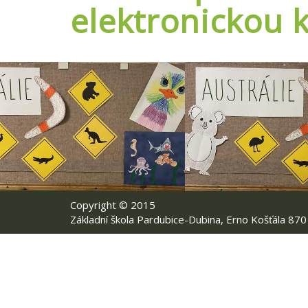
elektronickou 
Copyright © 2015
Základní škola Pardubice-Dubina, Erno Košťála 870