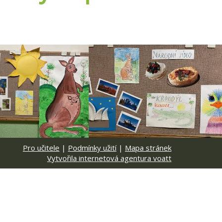
Pro učitele
|
Podmínky užití
|
Mapa stránek
Vytvořila internetová agentura voatt