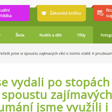
tuální
Ro
Žákovská knížka
hlídka
su
y
Škola
Rodiče a děti
Třídy
Fotoga
řečetli jsme si spoustu zajímavých věcí o tomto státě. K prozkoumá
e vydali po stopách 
i spoustu zajímavých
umání jsme využili i