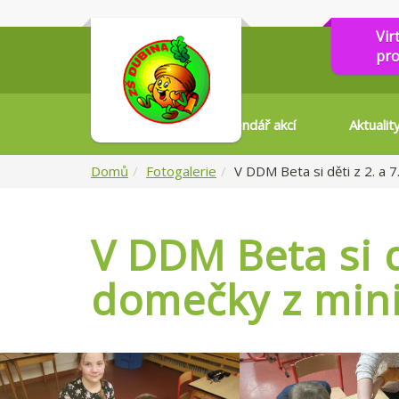
Vir
pro
Kalendář akcí
Aktualit
Domů
Fotogalerie
V DDM Beta si děti z 2. a 7
V DDM Beta si d
domečky z mini