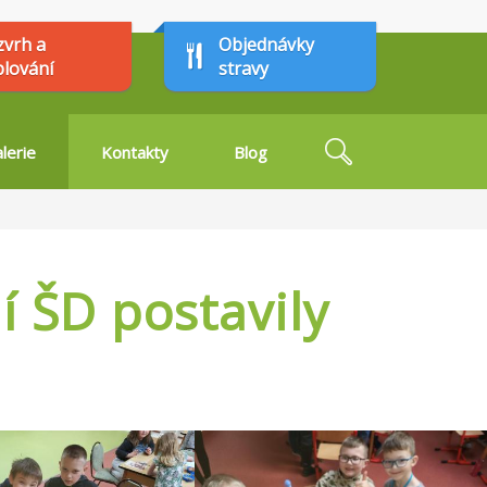
zvrh a
Objednávky
plování
stravy
Hledat
lerie
Kontakty
Blog
Vyhledávání
í ŠD postavily