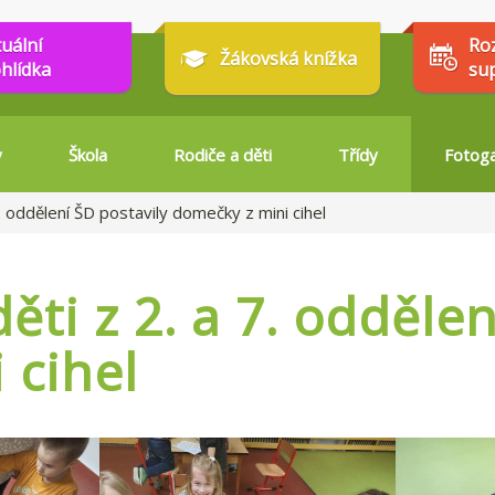
tuální
Ro
Žákovská knížka
hlídka
su
y
Škola
Rodiče a děti
Třídy
Fotoga
. oddělení ŠD postavily domečky z mini cihel
ěti z 2. a 7. oddělen
 cihel