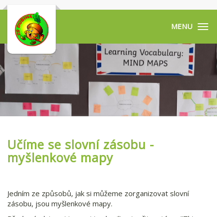
Tog
navi
Učíme se slovní zásobu -
myšlenkové mapy
Jedním ze způsobů, jak si můžeme zorganizovat slovní
zásobu, jsou myšlenkové mapy.