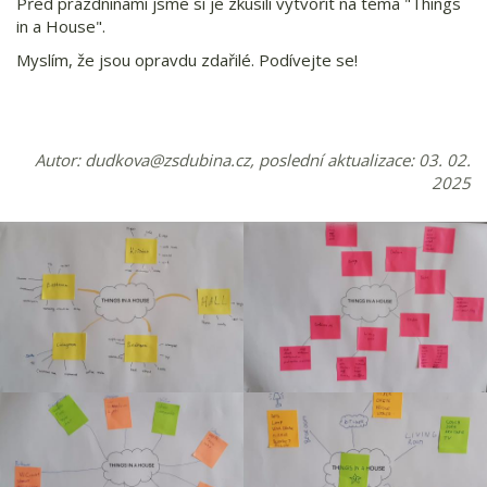
Před prázdninami jsme si je zkusili vytvořit na téma "Things
in a House".
Myslím, že jsou opravdu zdařilé. Podívejte se!
Autor:
dudkova@zsdubina.cz
, poslední aktualizace: 03. 02.
2025