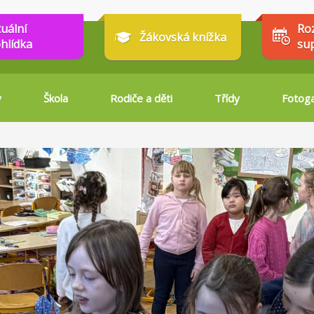
tuální
Ro
Žákovská knížka
hlídka
su
y
Škola
Rodiče a děti
Třídy
Fotoga