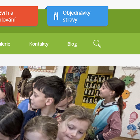
zvrh a
Objednávky
plování
stravy
Hledat
lerie
Kontakty
Blog
Vyhledávání