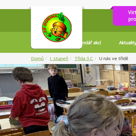
Vir
pro
Kalendář akcí
Aktualit
Domů
I. stupeň
Třída 3.C
U nás ve třídě