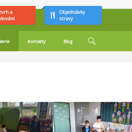
zvrh a
Objednávky
plování
stravy
Hledat
lerie
Kontakty
Blog
Vyhledávání