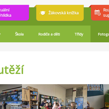
tuální
Ro
Žákovská knížka
hlídka
su
y
Škola
Rodiče a děti
Třídy
Fotoga
utěží