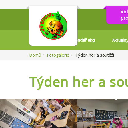
Vir
pro
Kalendář akcí
Aktualit
Domů
Fotogalerie
Týden her a soutěží
Týden her a so