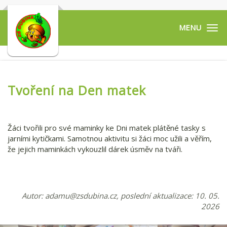
Tog
navi
Tvoření na Den matek
Žáci tvořili pro své maminky ke Dni matek plátěné tasky s
jarními kytičkami. Samotnou aktivitu si žáci moc užili a věřím,
že jejich maminkách vykouzlil dárek úsměv na tváři.
Autor:
adamu@zsdubina.cz
, poslední aktualizace: 10. 05.
2026