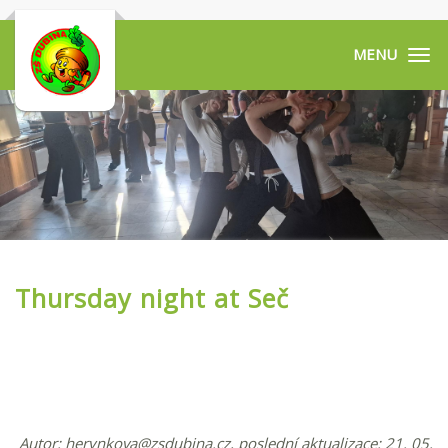
Tog
navi
Thursday night at Seč
Autor:
herynkova@zsdubina.cz
, poslední aktualizace: 21. 05.