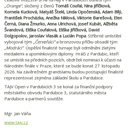
„Orange“
, složený z členů
Tomáš Coufal, Nina Jiříčková,
Kornela Kucková, Matyáš Štekl, Linda Opočenská, Adam Bílý,
František Procházka, Anežka Niklová, Viktorie Barešová, Elen
Černá, Diana Žmurko, Anna Ulrichová, Josef Kubát, Alžběta
Švandová, Eliška Coufalová, Eliška Jiříčková, David
Dolgopolov, Jaroslav Vlasák a Lucián Popa
. Stříbrné umístění
vybojoval tým
„Červeňáci“
a bronzovou příčku obsadil tým
„Modráci“
. Úspěšní finalisté turnaje byli odměněni zlatými
medailemi a upomínkovými diplomy. Hráči z Pardubic, kteří
se umístili na předních pozicích, obdrželi nominaci k účasti na
Národním finále v Praze, které se bude konat 27. listopadu
2026. Na závěrečném grandslamu budou postupující finalisté
reprezentovat zejména základní školu a Pardubice.
TAJV Open v Pardubicích 3 se konal za finanční podpory
městského obvodu Pardubice 3, statutárního města
Pardubice a partnerů soutěže.
Mgr. Jan Váňa
www.tajv.cz