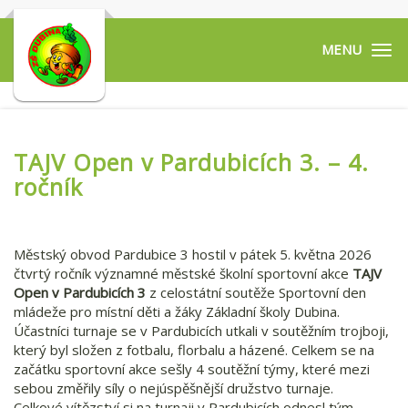
Tog
navi
TAJV Open v Pardubicích 3. – 4.
ročník
Městský obvod Pardubice 3 hostil v pátek 5. května 2026
čtvrtý ročník významné městské školní sportovní akce
TAJV
Open v Pardubicích 3
z celostátní soutěže Sportovní den
mládeže pro místní děti a žáky Základní školy Dubina.
Účastníci turnaje se v Pardubicích utkali v soutěžním trojboji,
který byl složen z fotbalu, florbalu a házené. Celkem se na
začátku sportovní akce sešly 4 soutěžní týmy, které mezi
sebou změřily síly o nejúspěšnější družstvo turnaje.
Celkové vítězství si na turnaji v Pardubicích odnesl tým