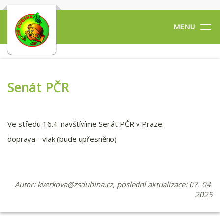
Tog
navi
Senát PČR
Ve středu 16.4. navštívíme Senát PČR v Praze.
doprava - vlak (bude upřesněno)
Autor:
kverkova@zsdubina.cz
, poslední aktualizace: 07. 04.
2025