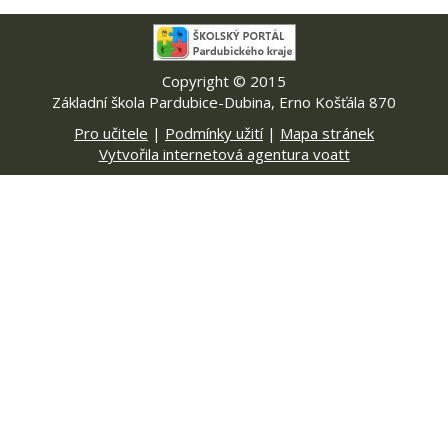
Copyright © 2015
Základní škola Pardubice-Dubina, Erno Košťála 870
Pro učitele
|
Podmínky užití
|
Mapa stránek
Vytvořila internetová agentura voatt