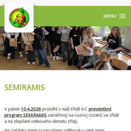
Tog
navi
SEMIRAMIS
V pátek
10.4.2026
proběhl v naší třídě 6.C
preventivní
program SEMIRAMIS
zaměřený na rozvoj vztahů ve třídě
a na zlepšení celkového klimatu třídy.
Na začátku jsme si navzájem sdělovali v jaké jsme