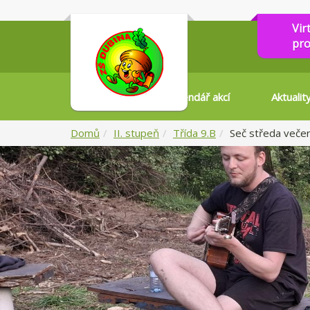
Vir
pro
Kalendář akcí
Aktualit
Domů
II. stupeň
Třída 9.B
Seč středa veče