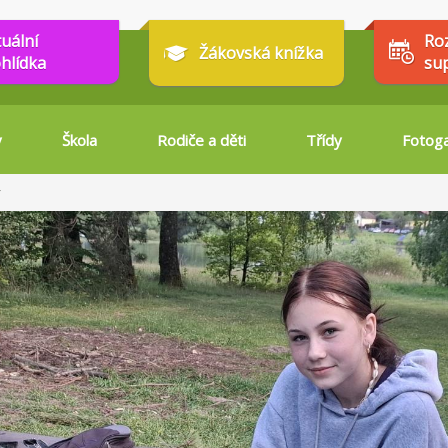
tuální
Ro
Žákovská knížka
hlídka
su
y
Škola
Rodiče a děti
Třídy
Fotoga
r