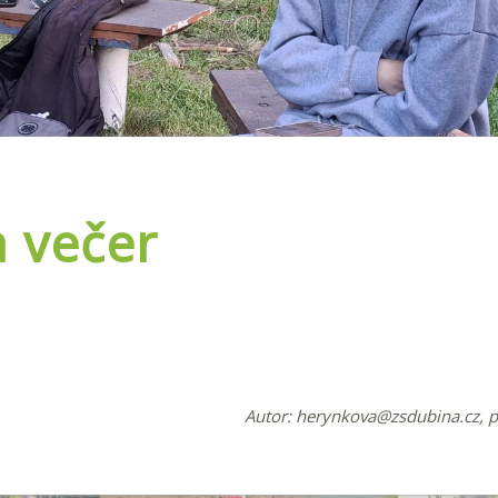
a večer
Autor:
herynkova@zsdubina.cz
, 