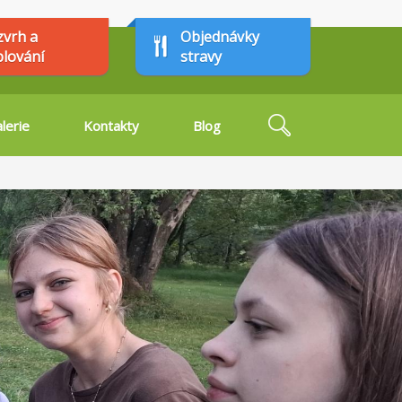
zvrh a
Objednávky
plování
stravy
Hledat
lerie
Kontakty
Blog
Vyhledávání