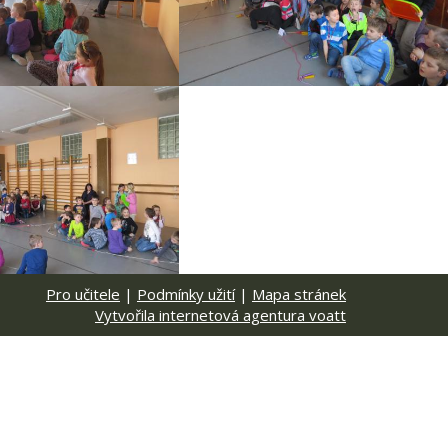
Pro učitele
|
Podmínky užití
|
Mapa stránek
Vytvořila internetová agentura voatt