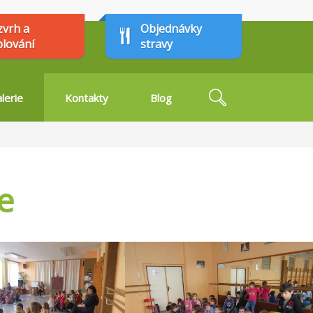
zvrh a
Objednávky
plování
stravy
Hledat
lerie
Kontakty
Blog
Vyhledávání
e