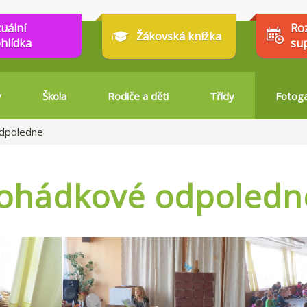
tuální
Ro
Žákovská knížka
hlídka
su
y
Škola
Rodiče a děti
Třídy
Fotoga
odpoledne
pohádkové odpoledn