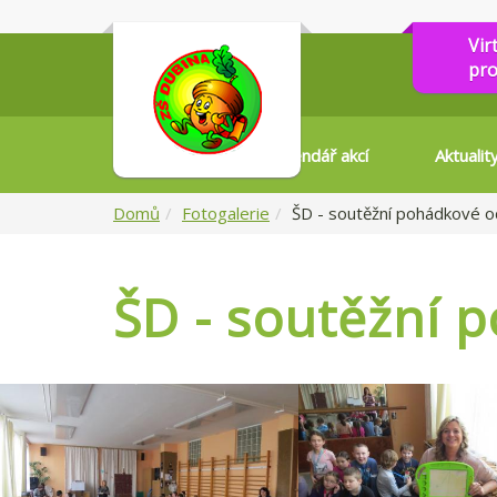
Vir
pro
Kalendář akcí
Aktualit
Domů
Fotogalerie
ŠD - soutěžní pohádkové 
ŠD - soutěžní 