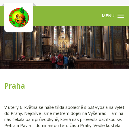
Tog
navi
Praha
V úterý 6. května se naše třída společně s 5.B vydala na výlet
do Prahy. Nejdříve jsme metrem dojeli na Vyšehrad. Tam na
nás čekala paní průvodkyně, která nás provedla bazilikou sv.
Petra a Pavla – dominantou této části Prahy. Vedle kostela