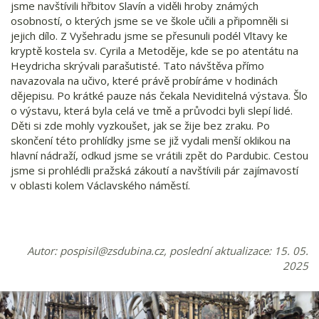
jsme navštívili hřbitov Slavín a viděli hroby známých
osobností, o kterých jsme se ve škole učili a připomněli si
jejich dílo. Z Vyšehradu jsme se přesunuli podél Vltavy ke
kryptě kostela sv. Cyrila a Metoděje, kde se po atentátu na
Heydricha skrývali parašutisté. Tato návštěva přímo
navazovala na učivo, které právě probíráme v hodinách
dějepisu. Po krátké pauze nás čekala Neviditelná výstava. Šlo
o výstavu, která byla celá ve tmě a průvodci byli slepí lidé.
Děti si zde mohly vyzkoušet, jak se žije bez zraku. Po
skončení této prohlídky jsme se již vydali menší oklikou na
hlavní nádraží, odkud jsme se vrátili zpět do Pardubic. Cestou
jsme si prohlédli pražská zákoutí a navštívili pár zajímavostí
v oblasti kolem Václavského náměstí.
Autor:
pospisil@zsdubina.cz
, poslední aktualizace: 15. 05.
2025