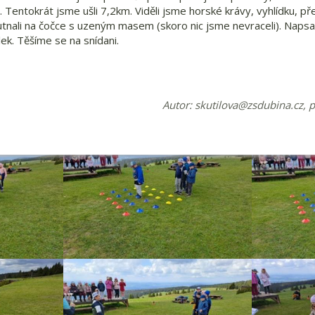
 Tentokrát jsme ušli 7,2km. Viděli jsme horské krávy, vyhlídku, přes
utnali na čočce s uzeným masem (skoro nic jsme nevraceli). Napsa
ek. Těšíme se na snídani.
Autor:
skutilova@zsdubina.cz
, 