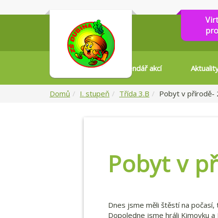
Vir
pro
Kalendář akcí
Aktualit
Domů
I. stupeň
Třída 3.B
Pobyt v přírodě- 
Pobyt v p
Dnes jsme měli štěstí na počasí, t
Dopoledne jsme hráli Kimovku a 