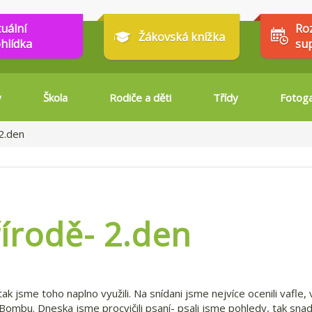
tuální
Ro
Žákovská knížka
hlídka
su
y
Škola
Rodiče a děti
Třídy
Fotoga
2.den
řírodě- 2.den
ak jsme toho naplno využili. Na snídani jsme nejvíce ocenili vafle, 
Bombu. Dneska jsme procvičili psaní- psali jsme pohledy, tak sna