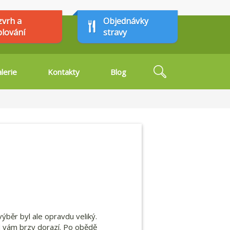
zvrh a
Objednávky
plování
stravy
Hledat
lerie
Kontakty
Blog
Vyhledávání
výběr byl ale opravdu veliký.
d vám brzy dorazí. Po obědě