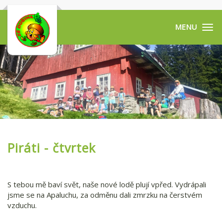
Tog
navi
Piráti - čtvrtek
S tebou mě baví svět, naše nové lodě plují vpřed. Vydrápali
jsme se na Apaluchu, za odměnu dali zmrzku na čerstvém
vzduchu.