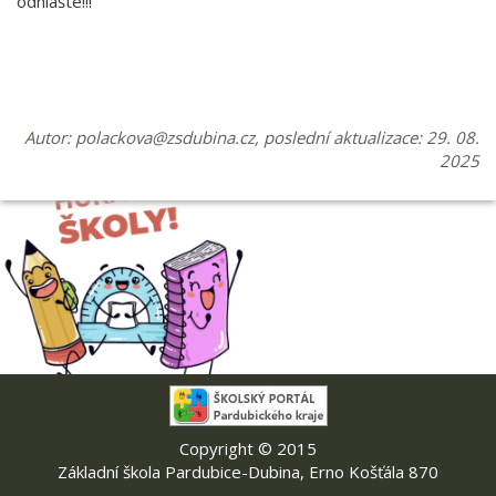
odhlašte!!!
Autor:
polackova@zsdubina.cz
, poslední aktualizace: 29. 08.
2025
Copyright © 2015
Základní škola Pardubice-Dubina, Erno Košťála 870