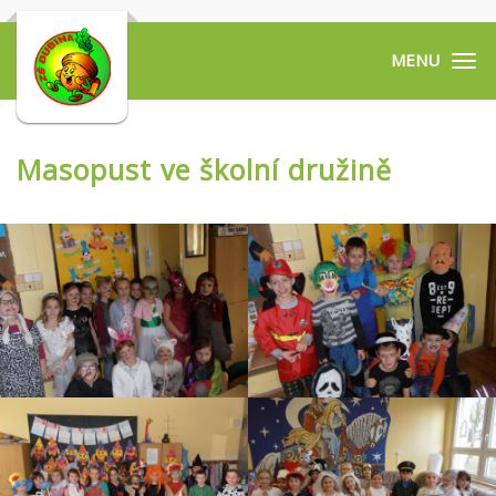
Tog
navi
Masopust ve školní družině