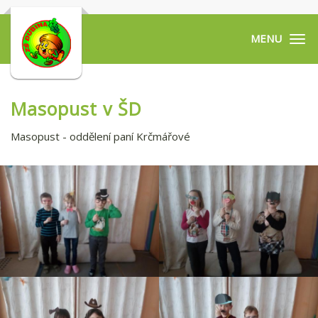
Tog
navi
Masopust v ŠD
Masopust - oddělení paní Krčmářové