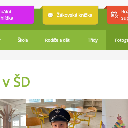
tuální
Ro
Žákovská knížka
hlídka
su
y
Škola
Rodiče a děti
Třídy
Fotoga
 v ŠD