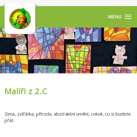
Tog
navi
Malíři z 2.C
Zima, zvířátka, příroda, abstraktní umění, cokoli, co si budete
přát.