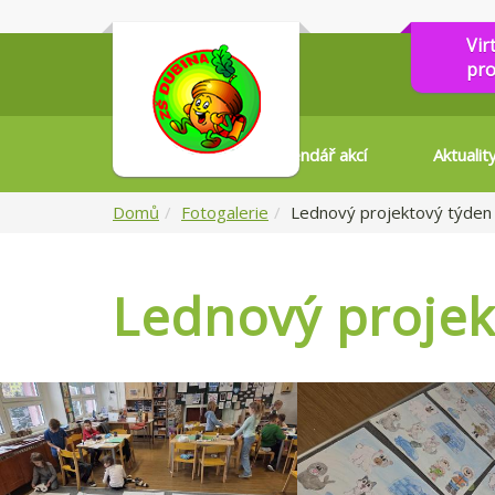
Vir
pro
Kalendář akcí
Aktualit
Domů
Fotogalerie
Lednový projektový týden 
Lednový projekt