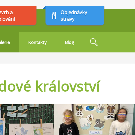
zvrh a
Objednávky
plování
stravy
Hledat
lerie
Kontakty
Blog
Vyhledávání
dové království