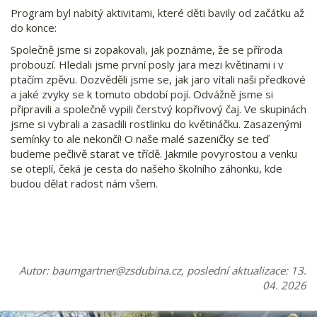
Program byl nabitý aktivitami, které děti bavily od začátku až
do konce:
Společně jsme si zopakovali, jak poznáme, že se příroda
probouzí. Hledali jsme první posly jara mezi květinami i v
ptačím zpěvu. Dozvěděli jsme se, jak jaro vítali naši předkové
a jaké zvyky se k tomuto období pojí. Odvážně jsme si
připravili a společně vypili čerstvý kopřivový čaj. Ve skupinách
jsme si vybrali a zasadili rostlinku do květináčku. Zasazenými
semínky to ale nekončí! O naše malé sazeničky se teď
budeme pečlivě starat ve třídě. Jakmile povyrostou a venku
se oteplí, čeká je cesta do našeho školního záhonku, kde
budou dělat radost nám všem.
Autor:
baumgartner@zsdubina.cz
, poslední aktualizace: 13.
04. 2026