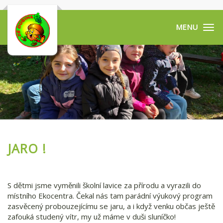
Tog
navi
JARO !
S dětmi jsme vyměnili školní lavice za přírodu a vyrazili do
místního Ekocentra. Čekal nás tam parádní výukový program
zasvěcený probouzejícímu se jaru, a i když venku občas ještě
zafouká studený vítr, my už máme v duši sluníčko!