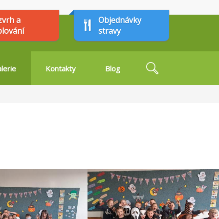
zvrh a
Objednávky
plování
stravy
Hledat
lerie
Kontakty
Blog
Vyhledávání