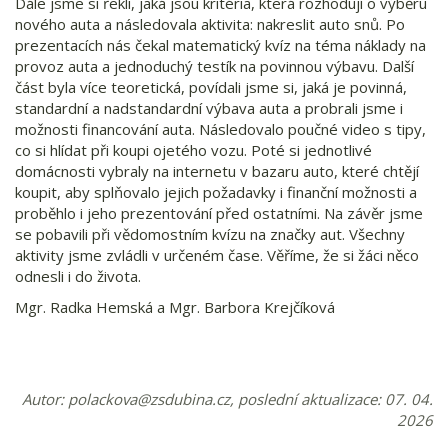
Dále jsme si řekli, jaká jsou kritéria, která rozhodují o výběru
nového auta a následovala aktivita: nakreslit auto snů. Po
prezentacích nás čekal matematický kvíz na téma náklady na
provoz auta a jednoduchý testík na povinnou výbavu. Další
část byla více teoretická, povídali jsme si, jaká je povinná,
standardní a nadstandardní výbava auta a probrali jsme i
možnosti financování auta. Následovalo poučné video s tipy,
co si hlídat při koupi ojetého vozu. Poté si jednotlivé
domácnosti vybraly na internetu v bazaru auto, které chtějí
koupit, aby splňovalo jejich požadavky i finanční možnosti a
proběhlo i jeho prezentování před ostatními. Na závěr jsme
se pobavili při vědomostním kvízu na značky aut. Všechny
aktivity jsme zvládli v určeném čase. Věříme, že si žáci něco
odnesli i do života.
Mgr. Radka Hemská a Mgr. Barbora Krejčíková
Autor:
polackova@zsdubina.cz
, poslední aktualizace: 07. 04.
2026