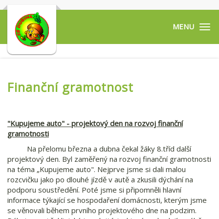
Tog
navi
Finanční gramotnost
"Kupujeme auto" - projektový den na rozvoj finanční
gramotnosti
Na přelomu března a dubna čekal žáky 8.tříd další
projektový den. Byl zaměřený na rozvoj finanční gramotnosti
na téma „Kupujeme auto". Nejprve jsme si dali malou
rozcvičku jako po dlouhé jízdě v autě a zkusili dýchání na
podporu soustředění. Poté jsme si připomněli hlavní
informace týkající se hospodaření domácnosti, kterým jsme
se věnovali během prvního projektového dne na podzim.