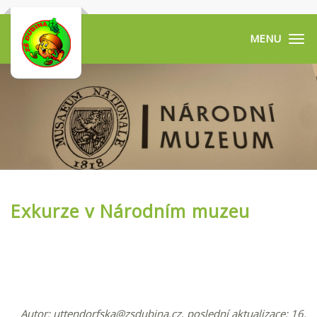
Tog
navi
Exkurze v Národním muzeu
Autor:
uttendorfska@zsdubina.cz
, poslední aktualizace: 16.