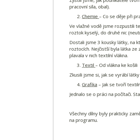
Zjistili jsme, jak podnikatelé tvoř
pracovní síla, obal).
Chemie
– Co se děje při pr
Ve vlažné vodě jsme rozpustili te
roztok kyselý, do druhé nic (neut
Dostali jsme 3 kousky látky, na k
roztocích. Nejčistší byla látka z
plavala v nich textilní vlákna.
Textil
– Od vlákna ke košili
Zkusili jsme si, jak se vyrábí lát
Grafika
– Jak se tvoří textil
Jednalo se o práci na počítači. Stal
Všechny dílny byly prakticky zam
na programu.