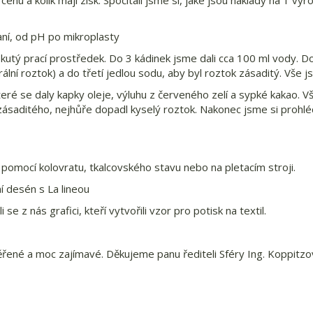
í cenu a kolik mají zisk. Spočítali jsme si, jaké jsou náklady na 1 výr
aní, od pH po mikroplasty
kutý prací prostředek. Do 3 kádinek jsme dali cca 100 ml vody. Do
rální roztok) a do třetí jedlou sodu, aby byl roztok zásaditý. Vše 
teré se daly kapky oleje, výluhu z červeného zelí a sypké kakao. V
e zásaditého, nejhůře dopadl kyselý roztok. Nakonec jsme si prohlé
ky pomocí kolovratu, tkalcovského stavu nebo na pletacím stroji.
ní desén s La lineou
i se z nás grafici, kteří vytvořili vzor pro potisk na textil.
ěřené a moc zajímavé. Děkujeme panu řediteli Sféry Ing. Koppitz