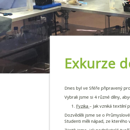
Exkurze do
Dnes byl ve Sféře připravený pro
Vybrali jsme si 4 různé dílny, aby
Fyzika
– Jak vzniká textiln
Dozvěděli jsme se o Průmyslové š
Studenti měli nápad, ze kterého v