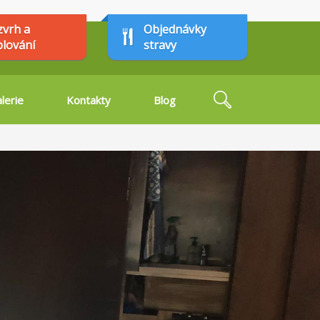
zvrh a
Objednávky
plování
stravy
Hledat
lerie
Kontakty
Blog
Vyhledávání