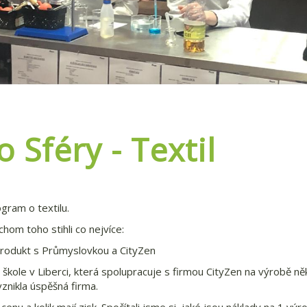
 Sféry - Textil
gram o textilu.
chom toho stihli co nejvíce:
í produkt s Průmyslovkou a CityZen
kole v Liberci, která spolupracuje s firmou CityZen na výrobě ně
znikla úspěšná firma.