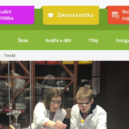
tuální
Ro
Žákovská knížka
hlídka
su
y
Škola
Rodiče a děti
Třídy
Fotoga
- Textil