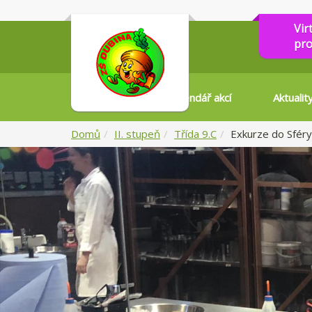
Vir
pro
Kalendář akcí
Aktualit
Domů
II. stupeň
Třída 9.C
Exkurze do Sféry 