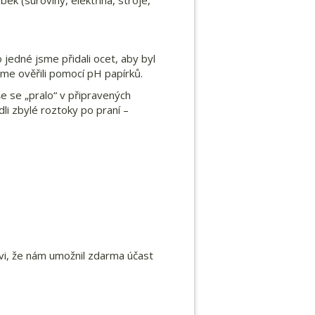
obek (suroviny, elektřina, stroje,
 jedné jsme přidali ocet, aby byl
jsme ověřili pomocí pH papírků.
še se „pralo“ v připravených
dli zbylé roztoky po praní –
ovi, že nám umožnil zdarma účast