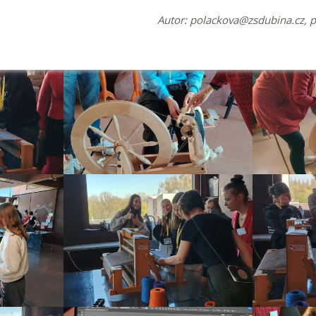
Autor:
polackova@zsdubina.cz
, 