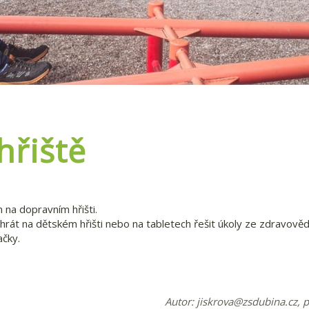
hřiště
h na dopravním hřišti.
si hrát na dětském hřišti nebo na tabletech řešit úkoly ze zdravově
ačky.
Autor:
jiskrova@zsdubina.cz
, 