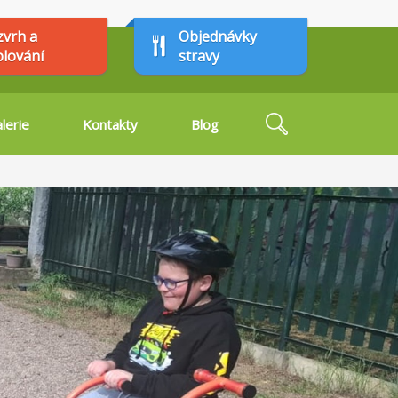
zvrh a
Objednávky
plování
stravy
Hledat
lerie
Kontakty
Blog
Vyhledávání