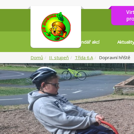
Vir
pro
Kalendář akcí
Aktualit
Domů
II. stupeň
Třída 6.A
Dopravní hřiště