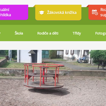
tuální
Ro
Žákovská knížka
hlídka
su
y
Škola
Rodiče a děti
Třídy
Fotoga