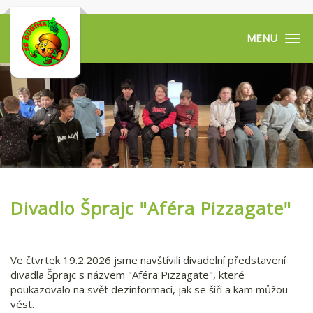
Tog
navi
Divadlo Šprajc "Aféra Pizzagate"
Ve čtvrtek 19.2.2026 jsme navštívili divadelní představení
divadla Šprajc s názvem "Aféra Pizzagate", které
poukazovalo na svět dezinformací, jak se šíří a kam můžou
vést.