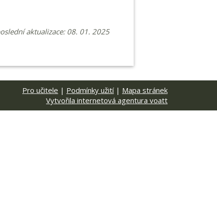
poslední aktualizace: 08. 01. 2025
Pro učitele
|
Podmínky užití
|
Mapa stránek
Vytvořila internetová agentura voatt