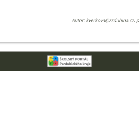
Autor:
kverkova@zsdubina.cz
, 