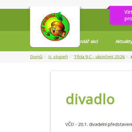
Vir
pro
Kalendář akcí
Aktualit
Domů
II. stupeň
Třída 9.C - ukončení 2026
divadlo
VČD - 20.1. divadelní představení