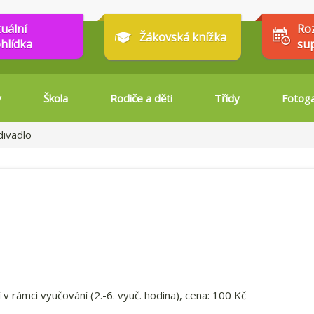
tuální
Ro
Žákovská knížka
hlídka
su
y
Škola
Rodiče a děti
Třídy
Fotoga
divadlo
 v rámci vyučování (2.-6. vyuč. hodina), cena: 100 Kč