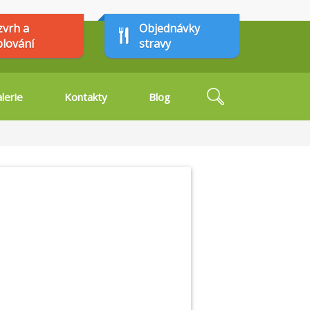
zvrh a
Objednávky
plování
stravy
Hledat
lerie
Kontakty
Blog
Vyhledávání