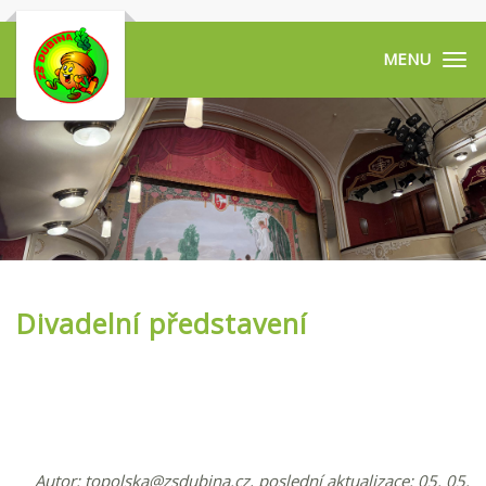
Tog
navi
Divadelní představení
Autor:
topolska@zsdubina.cz
, poslední aktualizace: 05. 05.